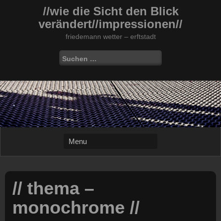
Skip
//wie die Sicht den Blick
to
verändert//impressionen//
content
friedemann wetter – erftstadt
Suchen
nach:
// thema –
monochrome //